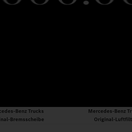
cedes‑Benz Trucks
Mercedes‑Benz Tr
inal‑Bremsscheibe
Original‑Luftfil