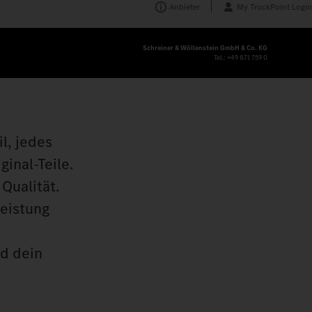
Anbieter
My TruckPoint Login
Schreiner & Wöllenstein GmbH & Co. KG
Tel.:
+49 871 759 0
l, jedes
inal‑Teile.
Qualität.
leistung
nd dein