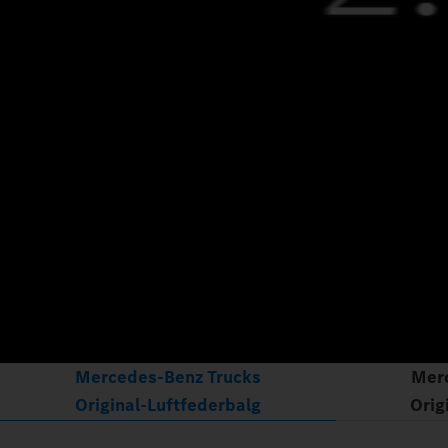
Mercedes‑Benz Trucks
Mer
Original‑Luftfederbalg
Orig