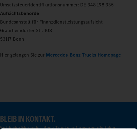
Umsatzsteueridentifikationsnummer: DE 348 198 335
Aufsichtsbehörde
Bundesanstalt für Finanzdienstleistungsaufsicht
Graurheindorfer Str. 108
53117 Bonn
Hier gelangen Sie zur
Mercedes-Benz Trucks Homepage
BLEIB IN KONTAKT.
Entdecke Mercedes-Benz Trucks auf unseren digitalen
Kanälen.